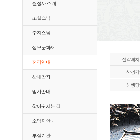
월정사 소개
조실스님
주지스님
성보문화재
전각배치
전각안내
삼성각
산내암자
해행당
말사안내
찾아오시는 길
소임자안내
부설기관