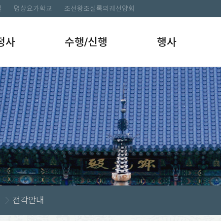
길
명상요가학교
조선왕조실록의궤선양회
정사
수행/신행
행사
전각안내