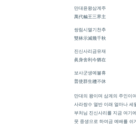
만대윤왕삼계주
萬代輪王三界主
쌍림시멸기천추
雙林示滅幾千秋
진신사리금유재
眞身舍利今猶在
보사군생예불휴
普使群生禮不休
만대의 왕이며 삼계의 주인이
사라쌍수 열반 이래 얼마나 세
부처님 진신사리를 지금 여기
뭇 중생으로 하여금 예배를 쉬게