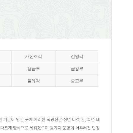
개산조각
진영각
용금루
금강루
불유각
종고루
 기운이 엉긴 곳에 자리한 적광전은 정면 다섯 칸, 측면 네
에 다포계 양식으로 세워졌으며 갖가지 문양이 어우러진 단청