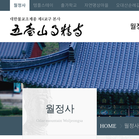
월정사
템플스테이
출가학교
자연명상마을
오대산순례
월
월정사
Odae mountain Woljeongsa
월정사
HOME