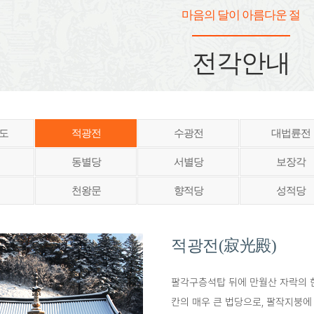
마음의 달이 아름다운 절
전각안내
도
적광전
수광전
대법륜전
동별당
서별당
보장각
천왕문
향적당
성적당
적광전(寂光殿)
팔각구층석탑 뒤에 만월산 자락의 한
칸의 매우 큰 법당으로, 팔작지붕