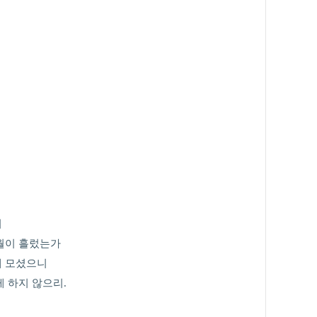
여
월이 흘렀는가
에 모셨으니
 하지 않으리.