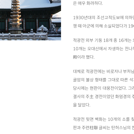
은 매우 화려하다.
1930년대의 조선고적도보에 의하면
쟁 때 아군에 의해 소실되었다가 1
적광전 외부 기둥 18개 중 16개
10개는 오대산에서 자생하는 전나
殿이라 했다.
대체로 적광전에는 비로자나 부처님
굴암의 불상 형태를 그대로 따른 석
당시에는 현판이 대웅전이었다. 그
결사의 주主 경전이었던 화엄경의 
을 달았다.
적광전 뒷면 벽화는 10개의 소를 
판과 주련柱聯 글씨는 탄허스님의 친