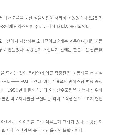
 과거 7불을 보신 칠불보전이 자리하고 있었으나 6.25 전
968년에 만화스님이 주지로 계실 때 다시 중건되었다.
는 오대산에서 자생하는 소나무이고 2개는 괴목이며, 내부기둥
무로 만들었다. 적광전이 소실되기 전에는 칠불보전七佛寶
을 모시는 것이 통례인데 이곳 적광전은 그 통례를 깨고 석
가모니불을 모시고 있다. 이는 1964년 만화스님 법당 중창
러나 1950년대 탄허스님의 오대산수도원을 기념하기 위해
주불인 비로자나불을 모신다는 의미로 적광전으로 고쳐 현판
찾아 다니는 이야기를 그린 심우도가 그려져 있다. 적광전 현
필이다. 주련의 넉 줄은 자장율사의 불탑게이다.