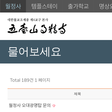
월정사
템플스테이
출가학교
명상
물어보세요
Total 189건
1 페이지
제목
월정사 오대광명탑 문의