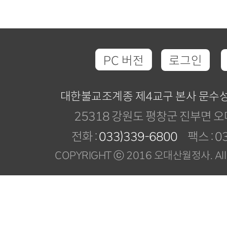
PC 버전
로그인
대한불교조계종 제4교구 본사 문수
25318 강원도 평창군 진부면 오
전화 :
033)339-6800
팩스 : 03
COPYRIGHT ⓒ 2016 오대산월정사. All R