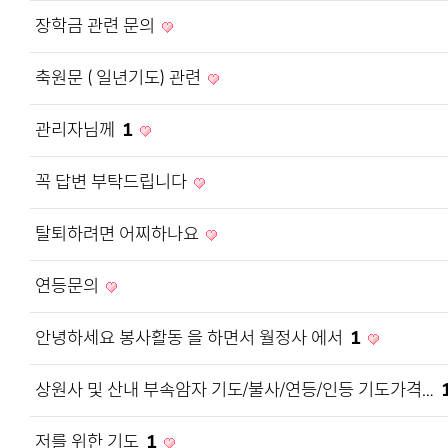
장학금 관련 문의
축원문 ( 일년기도) 관련
관리자님께
1
꼭 답변 부탁드립니다
탈퇴하려면 어찌하나요
연등문의
안녕하세요 봉사활동 을 하면서 월정사 에서
1
상원사 및 산내 부속암자 기도/불사/연등/인등 기도가격…
저를 위한 기도
1