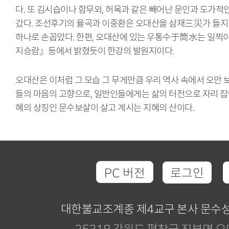
다. 또 김시습이나 함무외, 허목과 같은 빼어난 문인과 도가적
갔다. 조선후기의 율곡과 이중환은 오대산을 삼재三災가 들지
하나로 손꼽았다. 한편, 오대산에 있는 우통수于筒水는 
지승람』등에서 밝혔듯이 한강의 발원지이다.
오대산은 이처럼 그 모습 그 무게만큼 우리 역사 속에서 오만 
들의 마음의 고향으로, 일반인들에게는 삶의 터전으로 자리 잡
혜의 상징인 문수보살이 살고 계시는 지혜의 산이다.
PC 버전
로그인
대한불교조계종 제4교구 본사 문수
25318 강원도 평창군 진부면 오