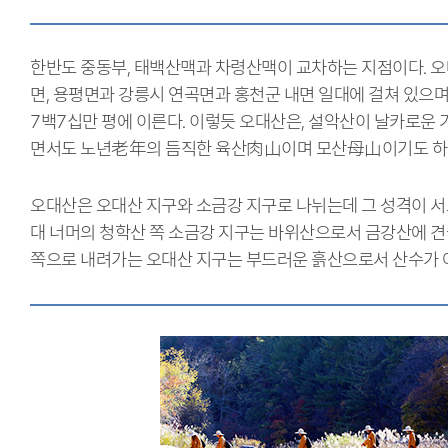
한반도 중동부, 태백산맥과 차령산맥이 교차하는 지점이다. 
면, 용평면과 강릉시 연곡면과 홍천군 내면 일대에 걸쳐 있으며
7백7십만 평에 이른다. 이렇듯 오대산은, 설악산이 날카로운
면서도 노년老年의 듬직한 육산肉山이며 모산母山이기도 
오대산은 오대산 지구와 소금강 지구로 나뉘는데 그 성격이 서로
대 너머의 청학산 쪽 소금강 지구는 바위산으로서 금강산에 견
쪽으로 내려가는 오대산 지구는 부드러운 흙산으로서 산수가 