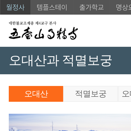
월정사
템플스테이
출가학교
명상
오대산과 적멸보궁
오대산
적멸보궁
오