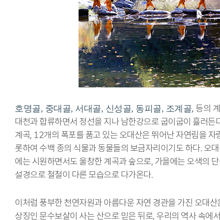
등의 계
호명골, 중대골, 서대골, 신성골, 동피골, 조계골,
대천과 합류하면서 정선을 지나 남한강으로 굽이굽이 흘러든다.
계곡, 12개의 폭포를 품고 있는 오대산은 뛰어난 자연림을 자
롯하여 수백 종의 식물과 동물들의 보금자리이기도 하다. 오대
에는 시원하면서도 울창한 계곡과 숲으로, 가을에는 오색의 
설경으로 철철이 다른 모습으로 다가온다.
이처럼 풍부한 천연자원과 아름다운 자연 경관을 가진 오대산
상징인 문수보살이 사는 산으로 믿은 뒤로, 우리의 역사 속에