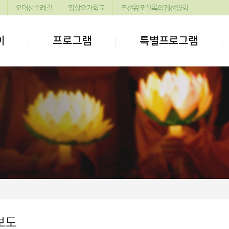
오대산순례길
명상요가학교
조선왕조실록의궤선양회
이
프로그램
특별프로그램
보도