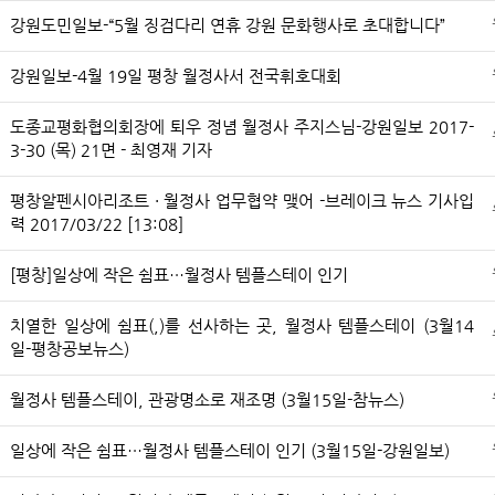
강원도민일보-“5월 징검다리 연휴 강원 문화행사로 초대합니다”
강원일보-4월 19일 평창 월정사서 전국휘호대회
도종교평화협의회장에 퇴우 정념 월정사 주지스님-강원일보 2017-
3-30 (목) 21면 - 최영재 기자
평창알펜시아리조트 · 월정사 업무협약 맺어 -브레이크 뉴스 기사입
력 2017/03/22 [13:08]
[평창]일상에 작은 쉼표…월정사 템플스테이 인기
치열한 일상에 쉼표(,)를 선사하는 곳, 월정사 템플스테이 (3월14
일-평창공보뉴스)
월정사 템플스테이, 관광명소로 재조명 (3월15일-참뉴스)
일상에 작은 쉼표…월정사 템플스테이 인기 (3월15일-강원일보)