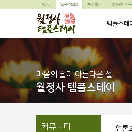
월정사
템플스테이
출가학교
자연명상마을
템플스테
마음의 달이 아름다운 절
월정사 템플스테이
커뮤니티
언론