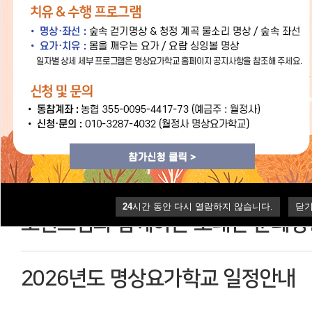
공지사항
도원스님과 함께하는 9월 오대산 순
정표
8월 명상요가학교 단기집중과정 프
24
24
시간 동안 다시 열람하지 않습니다.
시간 동안 다시 열람하지 않습니다.
닫
닫
도원스님과 함께하는 오대산 순례명상
2026년도 명상요가학교 일정안내