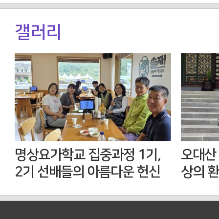
갤러리
명상요가학교 집중과정 1기,
오대산 
2기 선배들의 아름다운 헌신
상의 환
맞이한