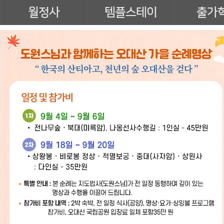
월정사
템플스테이
출가
몸과 마음을 이완
명상요가학