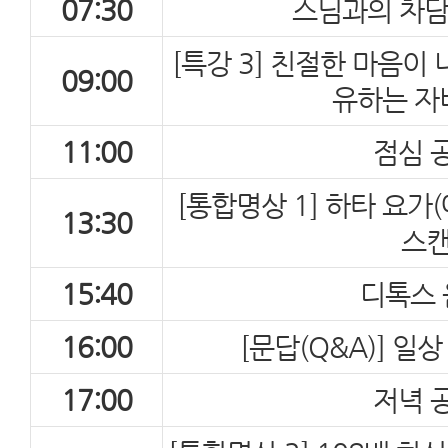
07:30
스님과의 차담(T
[특강 3] 친절한 마음이
09:00
유하는 자
11:00
점심 
[통합명상 1] 하타 요가
13:30
스
15:40
디톡스 
16:00
[문답(Q&A)] 일
17:00
저녁 