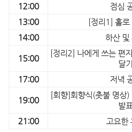
12:00
점심 
13:00
[정리1] 홀로
14:00
하산 및
[정리2] 나에게 쓰는 편
15:00
달
17:00
저녁 
[회향]회향식(촛불 명상) 
19:00
발
21:00
고요한 