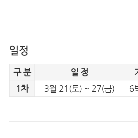
일정
구 분
일 정
1차
3월 21(토) ~ 27(금)
6