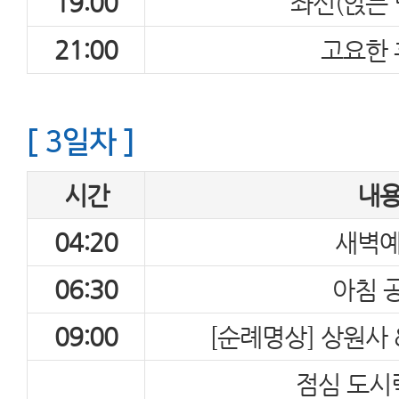
19:00
좌선(앉는 
21:00
고요한 
[ 3일차 ]
시간
내
04:20
새벽
06:30
아침 
09:00
[순례명상] 상원사
점심 도시