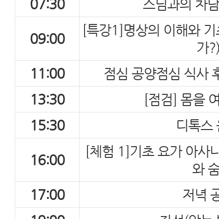
07:30
스님과의 차담(T
[특강1]명상의 이해와 기
09:00
가?
11:00
점심 공양점심 식사 후
13:30
[점검] 몸을 
15:30
디톡스 
[체험 1]기초 요가 아사
16:00
와 숨
17:00
저녁 