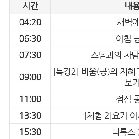
시간
내
04:20
새벽
06:30
아침 
07:30
스님과의 차담(T
[특강2] 비움(공)의 지
09:00
보
11:00
점심 
13:30
[체험 2]요가 
15:30
디톡스 