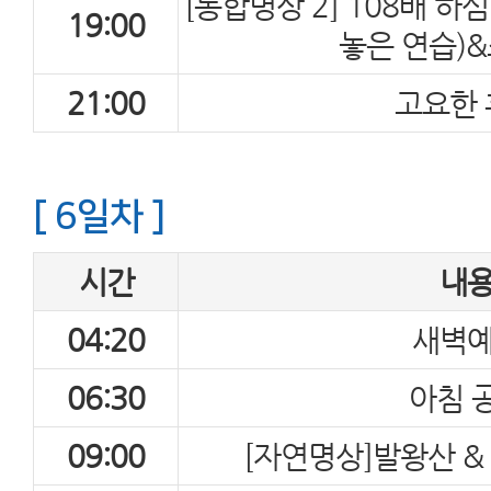
[통합명상 2] 108배 하
19:00
놓은 연습)
21:00
고요한 
[ 6일차 ]
시간
내
04:20
새벽
06:30
아침 
09:00
[자연명상]발왕산 &