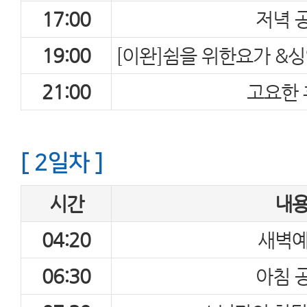
17:00
저녁 
19:00
[이완]쉼을 위한요가 &싱
21:00
고요한 
[ 2일차 ]
시간
내
04:20
새벽
06:30
아침 