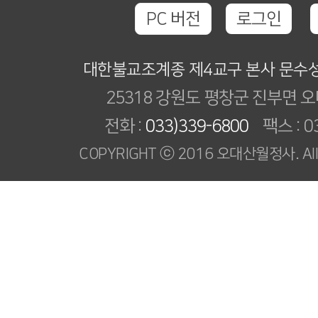
PC 버전
로그인
대한불교조계종 제4교구 본사 문수
25318 강원도 평창군 진부면 오
전화 :
033)339-6800
팩스 : 03
COPYRIGHT ⓒ 2016 오대산월정사. All R