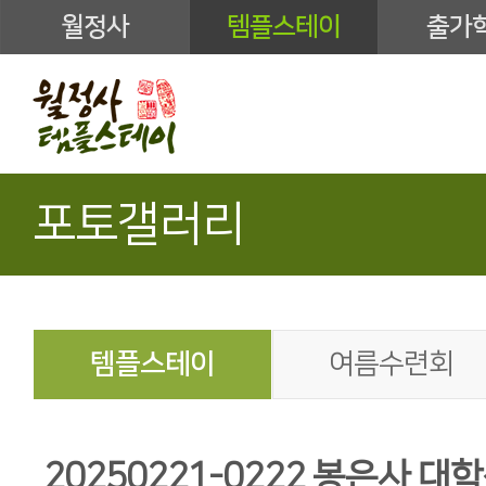
월정사
템플스테이
출가
포토갤러리
템플스테이
여름수련회
20250221-0222 봉은사 