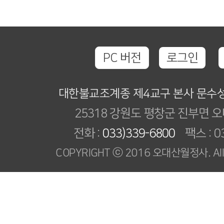
PC 버전
로그인
대한불교조계종 제4교구 본사 문수
25318 강원도 평창군 진부면 오
전화 :
033)339-6800
팩스 : 03
COPYRIGHT ⓒ 2016 오대산월정사. All R