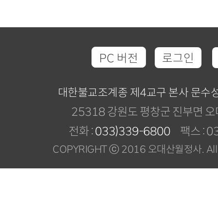
PC 버전
로그인
대한불교조계종 제4교구 본사 문수
25318 강원도 평창군 진부면 오
전화 :
033)339-6800
팩스 : 03
COPYRIGHT ⓒ 2016 오대산월정사. All R