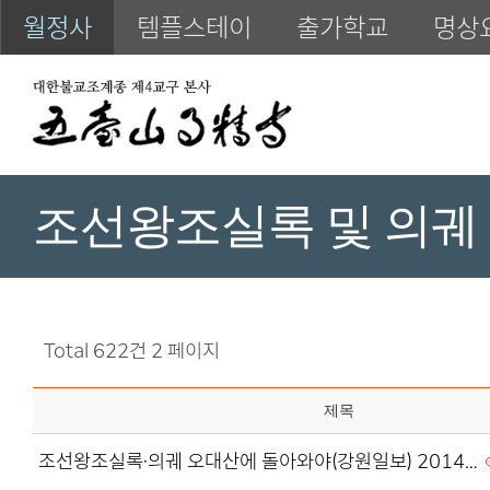
월정사
템플스테이
출가학교
명상
조선왕조실록 및 의궤
Total 622건
2 페이지
제목
조선왕조실록·의궤 오대산에 돌아와야(강원일보) 2014…