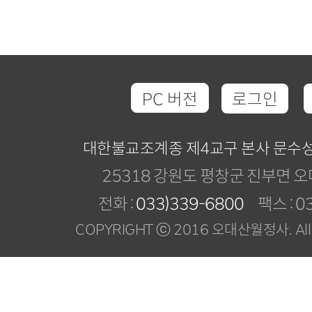
PC 버전
로그인
대한불교조계종 제4교구 본사 문수
25318 강원도 평창군 진부면 오
전화 :
033)339-6800
팩스 : 03
COPYRIGHT ⓒ 2016 오대산월정사. All R