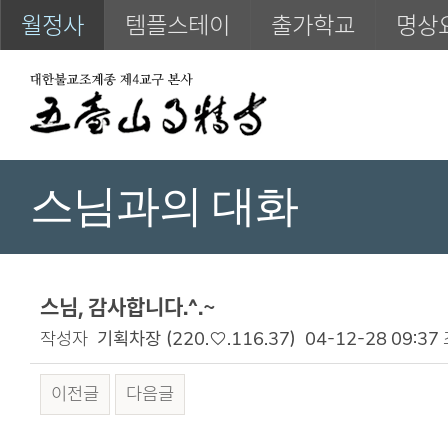
월정사
템플스테이
출가학교
명상
스님과의 대화
스님, 감사합니다.^.~
작성자
기획차장
(220.♡.116.37)
04-12-28 09:37
이전글
다음글