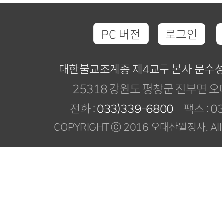
PC 버전
로그인
대한불교조계종 제4교구 본사 문수
25318 강원도 평창군 진부면 오
전화 :
033)339-6800
팩스 : 03
COPYRIGHT ⓒ 2016 오대산월정사. All R