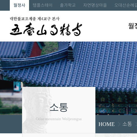
월정사
템플스테이
출가학교
자연명상마을
오대산순례
월
소통
Odae mountain Woljeongsa
소통
HOME