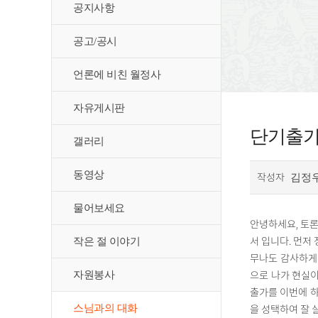
공지사항
공고/공시
언론에 비친 월정사
자유게시판
단기출가
갤러리
동영상
작성자
김정
물어보세요
안녕하세요, 토론
서 입니다. 먼저
작은 절 이야기
무나도 감사하게 생
으로 나가 현실이
자원봉사
출가를 이번에 하
스님과의 대화
을 성택하여 잘 