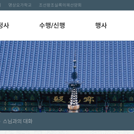
길
명상요가학교
조선왕조실록의궤선양회
정사
수행/신행
행사
스님과의 대화