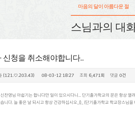
마음의 달이 아름다운 절
스님과의 대
 신청을 취소해야합니다..
(121.♡.203.43)
08-03-12 18:27
조회
6,471회
댓글
0건
자
신찬영님 아쉽기는 합니다만 일이 있으시다니... 단기출가학교의 문은 항상 열려 
습니다. 늘 좋은 날 되시고 항상 건강하십시오_()_ (단기출가학교 학교장스님을