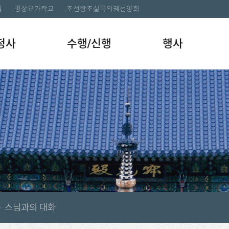
길
명상요가학교
조선왕조실록의궤선양회
정사
수행/신행
행사
스님과의 대화