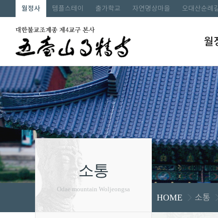
월정사
템플스테이
출가학교
자연명상마을
오대산순례
월
소통
Odae mountain Woljeongsa
소통
HOME