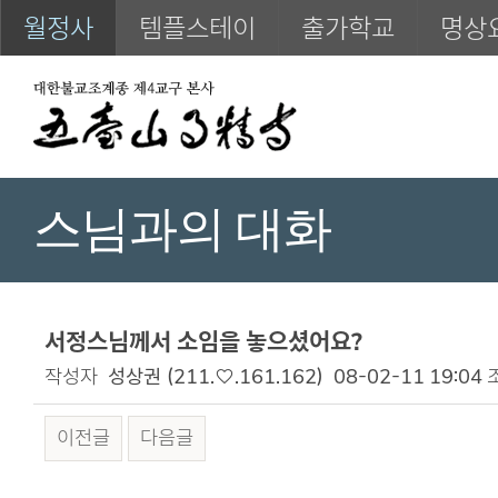
월정사
템플스테이
출가학교
명상
스님과의 대화
서정스님께서 소임을 놓으셨어요?
작성자
성상권
(211.♡.161.162)
08-02-11 19:04
이전글
다음글