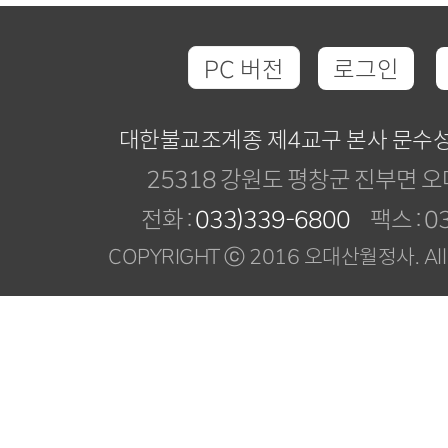
PC 버전
로그인
대한불교조계종 제4교구 본사 문수
25318 강원도 평창군 진부면 오
전화 :
033)339-6800
팩스 : 03
COPYRIGHT ⓒ 2016 오대산월정사. All R