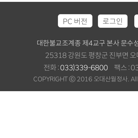
PC 버전
로그인
대한불교조계종 제4교구 본사 문수
25318 강원도 평창군 진부면 오
전화 :
033)339-6800
팩스 : 03
COPYRIGHT ⓒ 2016 오대산월정사. All R