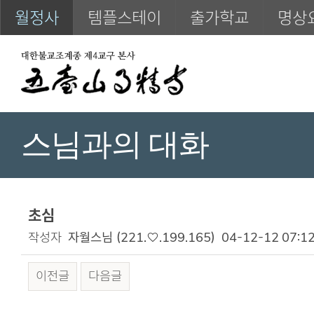
월정사
템플스테이
출가학교
명상
스님과의 대화
초심
작성자
자월스님
(221.♡.199.165)
04-12-12 07:1
이전글
다음글