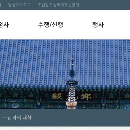
길
명상요가학교
조선왕조실록의궤선양회
정사
수행/신행
행사
스님과의 대화