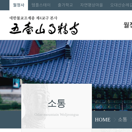
월정사
템플스테이
출가학교
자연명상마을
오대산순례
월
소통
Odae mountain Woljeongsa
소통
HOME