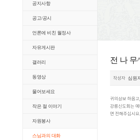
공지사항
공고/공시
언론에 비친 월정사
자유게시판
전 나 무^
갤러리
동영상
작성자
심원
물어보세요
귀의삼보 하옵고,
강릉신도회는 예나
작은 절 이야기
면 전해주십시요
자원봉사
스님과의 대화