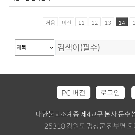
처음
이전
11
12
13
14
PC 버전
로그인
대한불교조계종 제4교구 본사 문수
25318 강원도 평창군 진부면 오