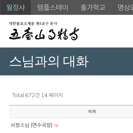
월정사
템플스테이
출가학교
명상
스님과의 대화
Total 672건
14 페이지
제목
서정스님 (연수국장)