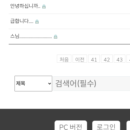
안녕하십니까..
급합니다....
스님............................
처음
이전
41
42
43
PC 버전
로그인