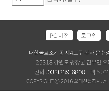
PC 버전
로그인
대한불교조계종 제4교구 본사 문수
25318 강원도 평창군 진부면 오
전화 :
033)339-6800
팩스 : 03
COPYRIGHT ⓒ 2016 오대산월정사. All R