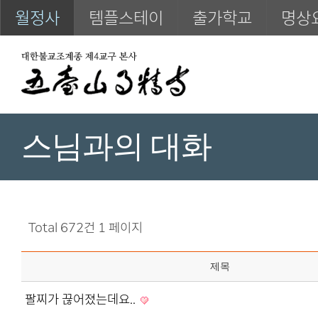
월정사
템플스테이
출가학교
명상
스님과의 대화
Total 672건
1 페이지
제목
팔찌가 끊어졌는데요..