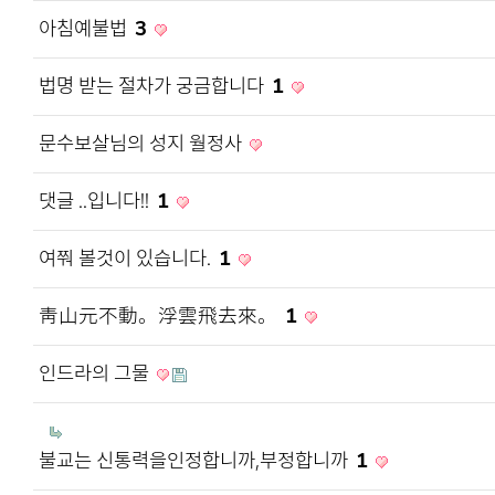
아침예불법
3
법명 받는 절차가 궁금합니다
1
문수보살님의 성지 월정사
댓글 ..입니다!!
1
여쭤 볼것이 있습니다.
1
靑山元不動。浮雲飛去來。
1
인드라의 그물
불교는 신통력을인정합니까,부정합니까
1