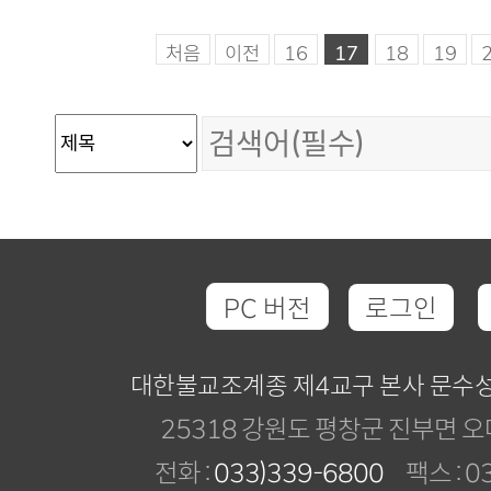
처음
이전
16
17
18
19
PC 버전
로그인
대한불교조계종 제4교구 본사 문수
25318 강원도 평창군 진부면 오
전화 :
033)339-6800
팩스 : 03