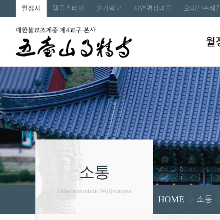
월정사
템플스테이
출가학교
자연명상마을
오대산순례
월
소통
Odae mountain Woljeongsa
소통
HOME