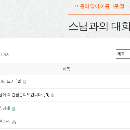
마음의 달이 아름다운 절
스님과의 대
 페이지
제목
바라보기 [
2
]
께 꼭 긴급문의드립니다. [
3
]
스님께
한 가정