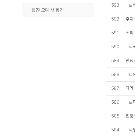
593
웹진 오대산 향기
592
주지
591
귀의
590
589
안녕하
588
587
다라
586
585
업장
584