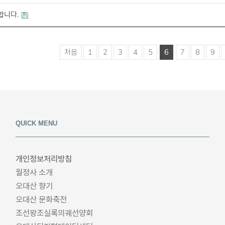
합니다.
처음
1
2
3
4
5
6
7
8
9
QUICK MENU
개인정보처리방침
월정사 소개
오대산 향기
오대산 문화축전
조선왕조실록의궤선양회