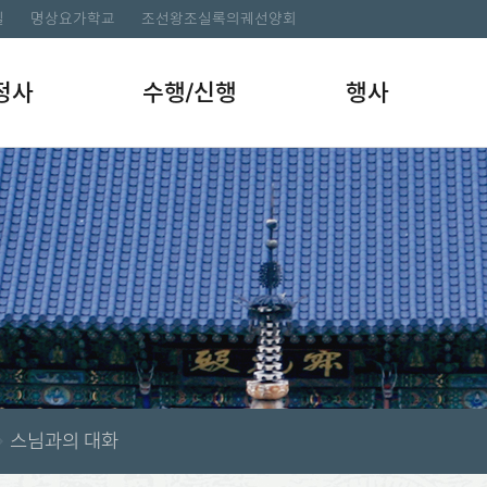
길
명상요가학교
조선왕조실록의궤선양회
정사
수행/신행
행사
스님과의 대화