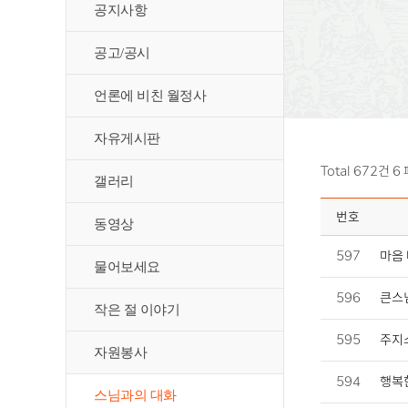
공지사항
공고/공시
언론에 비친 월정사
자유게시판
Total 672건
6
갤러리
번호
동영상
597
마음 
물어보세요
596
큰스님
작은 절 이야기
595
주지
자원봉사
594
행복
스님과의 대화