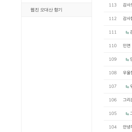
113
감사
웹진 오대산 향기
112
감사
111
110
인연
109
108
우울
107
106
그리
105
104
안녕