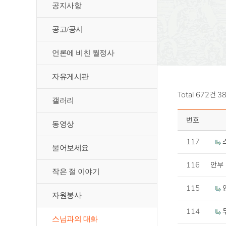
공지사항
공고/공시
언론에 비친 월정사
자유게시판
Total 672건
3
갤러리
번호
동영상
117
스
물어보세요
116
안부
작은 절 이야기
115
자원봉사
114
스님과의 대화