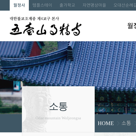
월정사
템플스테이
출가학교
자연명상마을
오대산순례
월
소통
Odae mountain Woljeongsa
소통
HOME