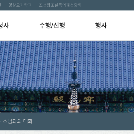
길
명상요가학교
조선왕조실록의궤선양회
정사
수행/신행
행사
스님과의 대화