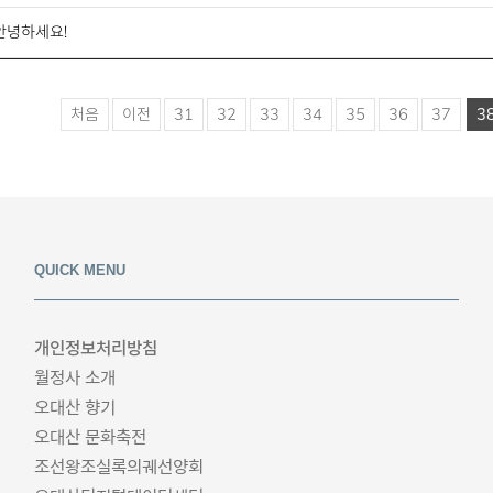
안녕하세요!
처음
이전
31
32
33
34
35
36
37
3
QUICK MENU
개인정보처리방침
월정사 소개
오대산 향기
오대산 문화축전
조선왕조실록의궤선양회