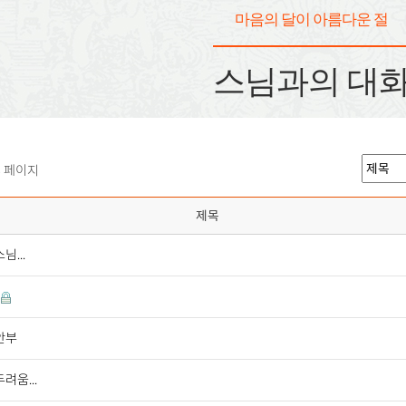
마음의 달이 아름다운 절
스님과의 대
8 페이지
제목
님...
안부
두려움...