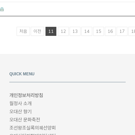
처음
이전
11
12
13
14
15
16
17
1
QUICK MENU
개인정보처리방침
월정사 소개
오대산 향기
오대산 문화축전
조선왕조실록의궤선양회