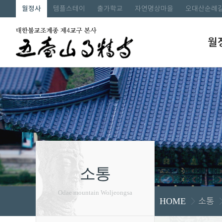
월정사
템플스테이
출가학교
자연명상마을
오대산순례
월
소통
Odae mountain Woljeongsa
소통
HOME