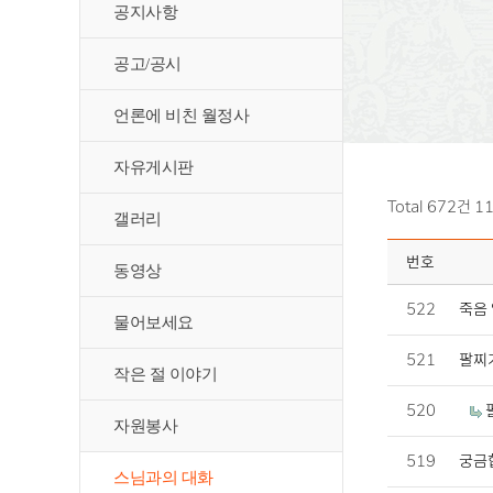
공지사항
공고/공시
언론에 비친 월정사
자유게시판
Total 672건
1
갤러리
번호
동영상
522
죽음 
물어보세요
521
팔찌
작은 절 이야기
520
자원봉사
519
궁금
스님과의 대화