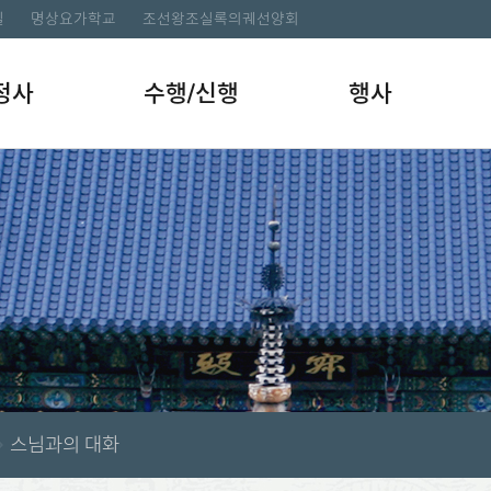
길
명상요가학교
조선왕조실록의궤선양회
정사
수행/신행
행사
스님과의 대화