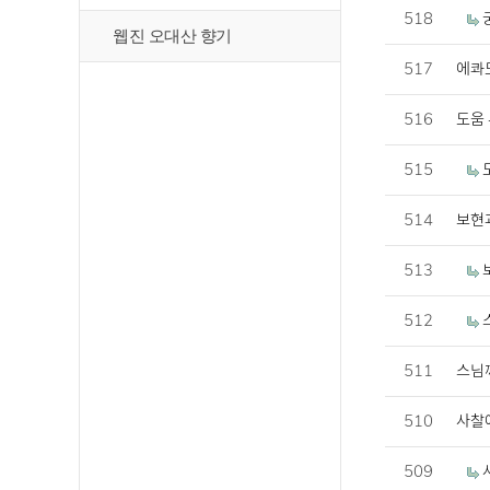
518
웹진 오대산 향기
517
에콰
516
도움
515
514
보현과
513
512
511
스님
510
사찰
509