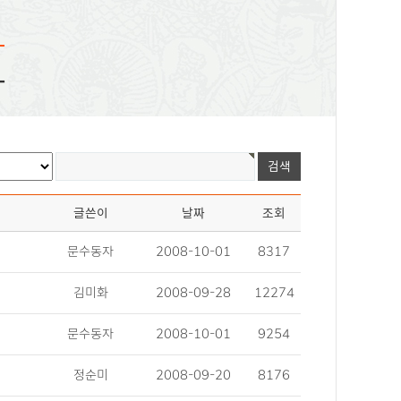
화
글쓴이
날짜
조회
문수동자
2008-10-01
8317
김미화
2008-09-28
12274
문수동자
2008-10-01
9254
정순미
2008-09-20
8176