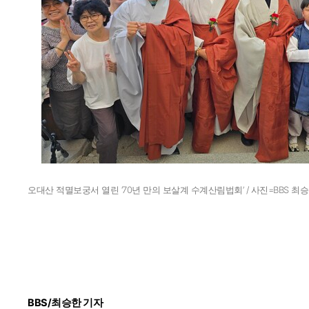
오대산 적멸보궁서 열린 ‘70년 만의 보살계 수계산림법회’ / 사진=BBS 최
BBS/최승한 기자