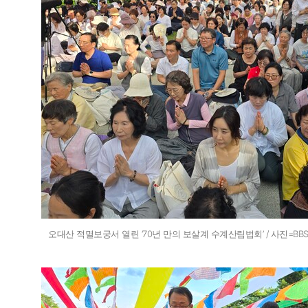
오대산 적멸보궁서 열린 ‘70년 만의 보살계 수계산림법회’ / 사진=B