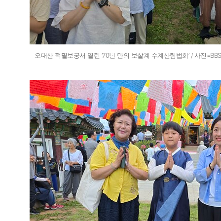
오대산 적멸보궁서 열린 ‘70년 만의 보살계 수계산림법회’ / 사진=B