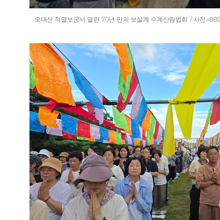
오대산 적멸보궁서 열린 ‘70년 만의 보살계 수계산림법회’ / 사진=B