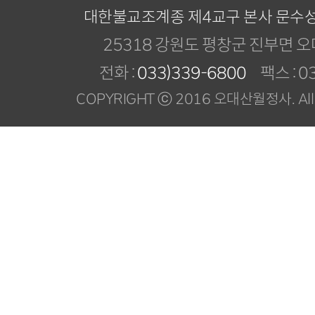
대한불교조계종 제4교구 본사 문수
25318 강원도 평창군 진부면 오
전화 :
033)339-6800
팩스 : 03
COPYRIGHT ⓒ 2016 오대산월정사. All R