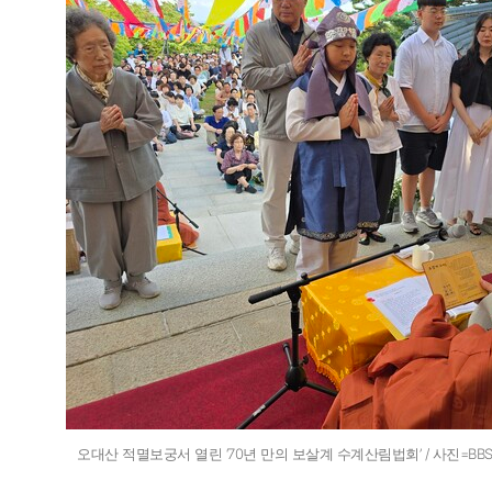
오대산 적멸보궁서 열린 ‘70년 만의 보살계 수계산림법회’ / 사진=B