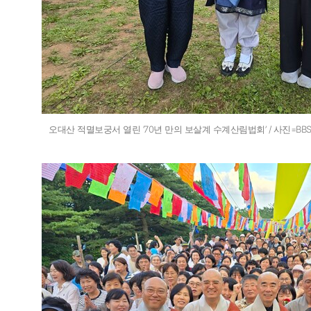
오대산 적멸보궁서 열린 ‘70년 만의 보살계 수계산림법회’ / 사진=B