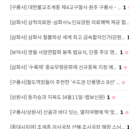
[구룡사] 대한불교조계종 제4교구말사 원주 구룡사 - …
1
[삼화사] 삼척의료원-삼화사노인요양원 의료혜택 제공 협
[삼화사] 삼화사 철불좌상 세계 최고 금속활자인가(강원…
[보덕사] 영월 사암연합회 봉축 법요식, 단종 추모 영…
1
[삼화사] '수륙재' 중요무형문화재 신규종목 지정 예…
1
[구룡사]철도역장들이 추천한 '수도권 단풍명소 8선' …
[상원사] 동자승과 지옥도 (4월11일-법보신문)
1
[구룡사/상원사] 산골과 바다 잇는, 열차여행에 딱 맞…
1
[중대사자암] 조계종 감사국장 선혜·조사국장 해량 스님…