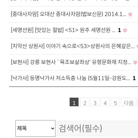
[중대사자암] 오대산 중대사자암(법보신문) 2014.1…
[세명선원] [맛있는 절밥] <51> 원주 세명선원 …
1
[치악산 상원사] 이야기 속으로<53>상원사의 은혜갚은…
[보현사] 강릉 보현사 `목조보살좌상' 유형문화재 지정…
[낙가사] 등명낙가사 저소득층 나눔 (5월11일-강원도…
1
1
2
3
4
5
다음