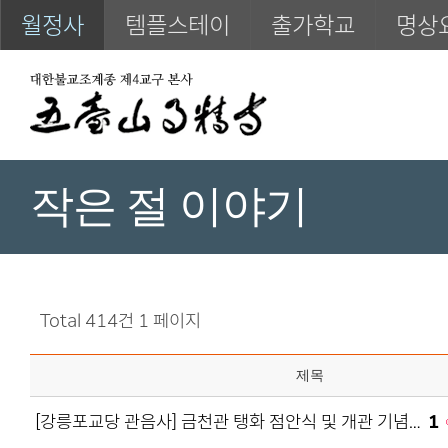
월정사
템플스테이
출가학교
명상
작은 절 이야기
Total 414건
1 페이지
제목
[강릉포교당 관음사] 금천관 탱화 점안식 및 개관 기념…
1