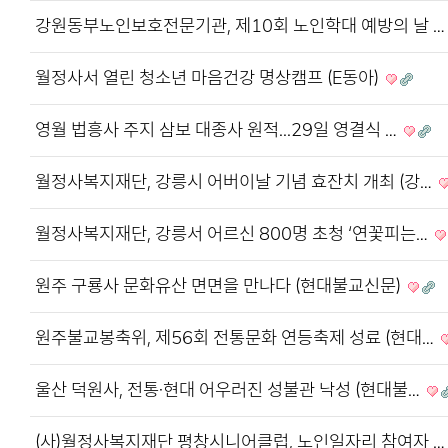
강원동부노인보호전문기관, 제10회 노인학대 예방의 날 
월정사서 열린 청소년 마음건강 명상캠프 (E동아)
영월 법흥사 주지 삼보 대종사 원적...29일 영결식 …
월정사복지재단, 강릉시 어버이날 기념 효잔치 개최 (강…
월정사복지재단, 강릉서 어르신 800명 초청 ‘연꽃피는…
원주 구룡사 문화유산 면면을 만나다 (현대불교신문)
원주불교봉축위, 제56회 전통문화 연등축제 성료 (현대…
울산 덕원사, 전통·현대 어우러진 성불관 낙성 (현대불…
(사)월정사복지재단 평창시니어클럽, 노인일자리 참여자 