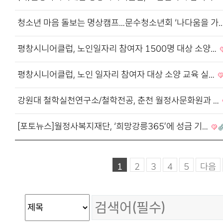
청소년 마음 돌보는 명상캠프…문수청소년회 ‘나다움을 가
평창시니어클럽, 노인일자리 참여자 1500명 대상 소양…
평창시니어클럽, 노인 일자리 참여자 대상 소양 교육 실…
강원대 철학실천연구소/철학전공, 춘천 월정사문화원과 …
[포토뉴스]월정사복지재단, ‘희망강릉365’에 성금 기…
1
2
3
4
5
다음