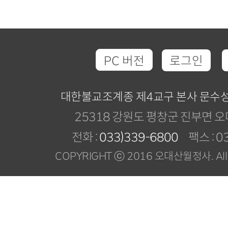
PC 버전
로그인
대한불교조계종 제4교구 본사 문수
25318 강원도 평창군 진부면 오
전화 :
033)339-6800
팩스 : 03
COPYRIGHT ⓒ 2016 오대산월정사. All R