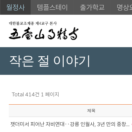
월정사
템플스테이
출가학교
명상
작은 절 이야기
Total 414건
1 페이지
제목
잿더미서 피어난 자비연대‥강릉 인월사, 3년 만의 중창…