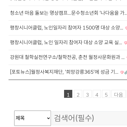
청소년 마음 돌보는 명상캠프…문수청소년회 ‘나다움을 가
평창시니어클럽, 노인일자리 참여자 1500명 대상 소양…
평창시니어클럽, 노인 일자리 참여자 대상 소양 교육 실…
강원대 철학실천연구소/철학전공, 춘천 월정사문화원과 …
[포토뉴스]월정사복지재단, ‘희망강릉365’에 성금 기…
1
2
3
4
5
다음