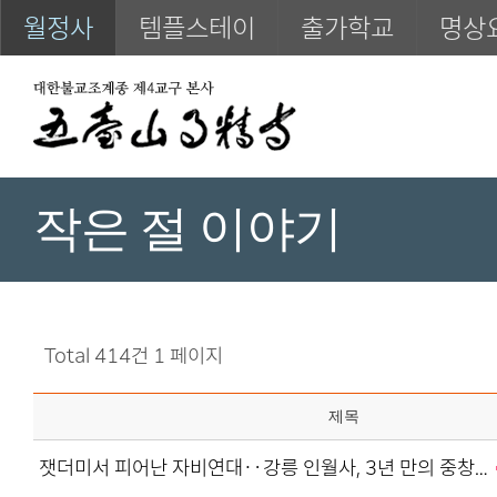
월정사
템플스테이
출가학교
명상
작은 절 이야기
Total 414건
1 페이지
제목
잿더미서 피어난 자비연대‥강릉 인월사, 3년 만의 중창…