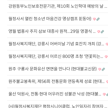
강원동부노인보호전문기관, 제10회 노인학대 예방의 날 
월정사서 열린 청소년 마음건강 명상캠프 (E동아)
영월 법흥사 주지 삼보 대종사 원적...29일 영결식 …
월정사복지재단, 강릉시 어버이날 기념 효잔치 개최 (강…
월정사복지재단, 강릉서 어르신 800명 초청 ‘연꽃피는…
원주 구룡사 문화유산 면면을 만나다 (현대불교신문)
원주불교봉축위, 제56회 전통문화 연등축제 성료 (현대…
울산 덕원사, 전통·현대 어우러진 성불관 낙성 (현대불…
(사)월정사복지재단 평창시니어클럽, 노인일자리 참여자 