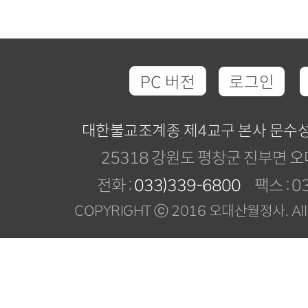
PC 버전
로그인
대한불교조계종 제4교구 본사 문수
25318 강원도 평창군 진부면 오
전화 :
033)339-6800
팩스 : 03
COPYRIGHT ⓒ 2016 오대산월정사. All R