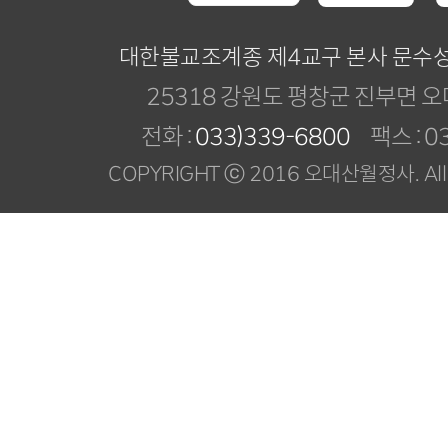
대한불교조계종 제4교구 본사 문수
25318 강원도 평창군 진부면 오
전화 :
033)339-6800
팩스 : 03
COPYRIGHT ⓒ 2016 오대산월정사. All R