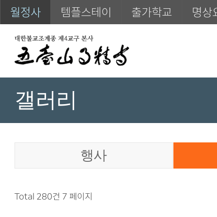
월정사
템플스테이
출가학교
명상
갤러리
행사
Total 280건
7 페이지