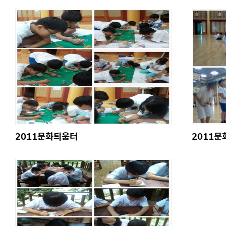
2011문화틔움터
2011