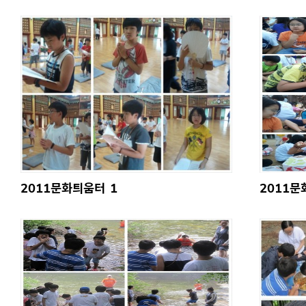
2011문화틔움터
1
2011