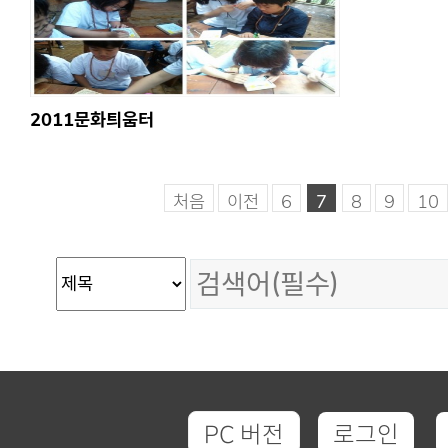
2011문화틔움터
처음
이전
6
7
8
9
10
PC 버전
로그인