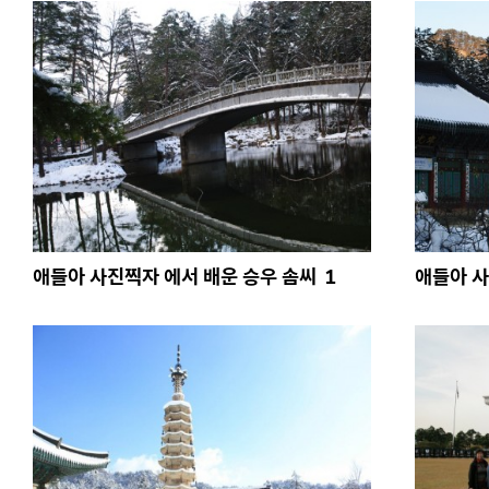
애들아 사진찍자 에서 배운 승우 솜씨
1
애들아 사