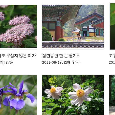
도 무섭지 않은 여자
잠깐동안 한 눈 팔기~
고
조회
: 3754
2011-06-18 /
조회
: 3474
201