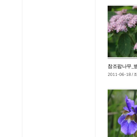
참조팝나무_뱀
2011-06-18 /