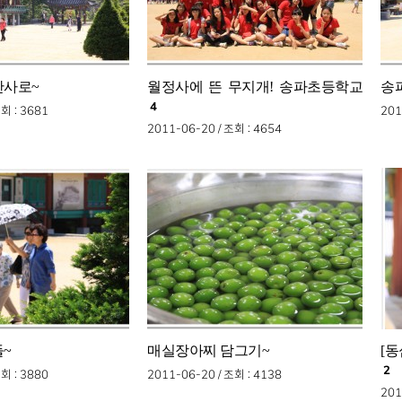
산사로~
월정사에 뜬 무지개! 송파초등학교
송
4
조회
: 3681
201
2011-06-20 /
조회
: 4654
들~
매실장아찌 담그기~
[
2
조회
: 3880
2011-06-20 /
조회
: 4138
201