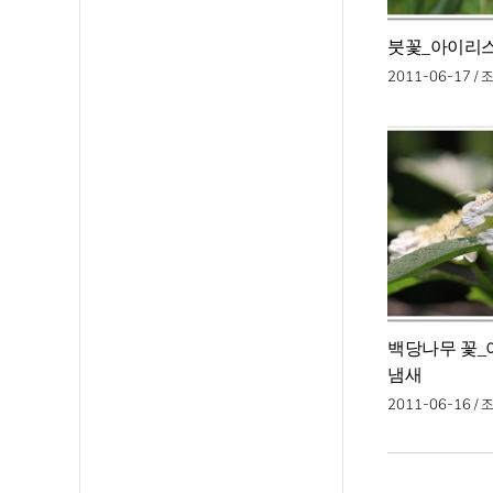
붓꽃_아이리
2011-06-17 /
백당나무 꽃_
냄새
2011-06-16 /