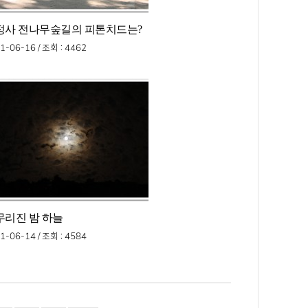
정사 전나무숲길의 피톤치드는?
1-06-16 /
조회
: 4462
무리진 밤 하늘
1-06-14 /
조회
: 4584