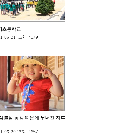
파초등학교
1-06-21 /
조회
: 4179
동심불심]동생 때문에 무너진 지후
1-06-20 /
조회
: 3657