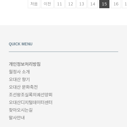
처음
이전
11
12
13
14
15
16
1
QUICK MENU
개인정보처리방침
월정사 소개
오대산 향기
오대산 문화축전
조선왕조실록의궤선양회
오대산디지털데이터센터
찾아오시는길
말사안내