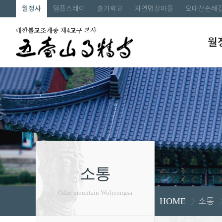
월정사
템플스테이
출가학교
자연명상마을
오대산순례
월
소통
Odae mountain Woljeongsa
소통
HOME