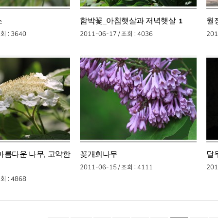
스
함박꽃_아침햇살과 저녁햇살
월
1
조회
: 3640
2011-06-17 /
조회
: 4036
201
아름다운 나무, 고약한
꽃개회나무
달
2011-06-15 /
조회
: 4111
201
조회
: 4868