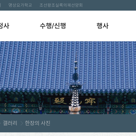
길
명상요가학교
조선왕조실록의궤선양회
정사
수행/신행
행사
갤러리
한장의 사진