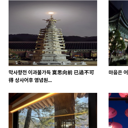
막사향전 이과불가득 寞思向前 已過不可
마음은 
得 상사어후 염념원…