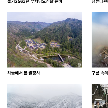
불기2563년 부처님오신날 준비
청류다원(
하늘에서 본 월정사
구름 속의