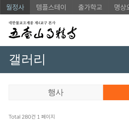
월정사
템플스테이
출가학교
명상
갤러리
행사
Total 280건
1 페이지