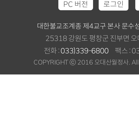
PC 버전
로그인
대한불교조계종 제4교구 본사 문수
25318 강원도 평창군 진부면 오
전화 :
033)339-6800
팩스 : 03
COPYRIGHT ⓒ 2016 오대산월정사. All R