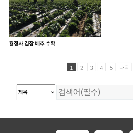
월정사 김장 배추 수확
1
2
3
4
5
다음