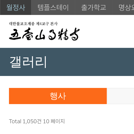
월정사
템플스테이
출가학교
명상
갤러리
행사
Total 1,050건
10 페이지