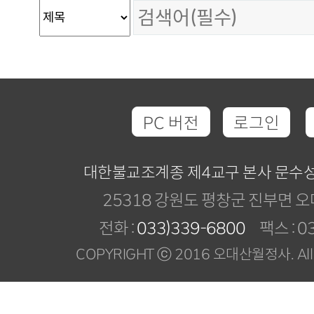
PC 버전
로그인
대한불교조계종 제4교구 본사 문수
25318 강원도 평창군 진부면 오
전화 :
033)339-6800
팩스 : 03
COPYRIGHT ⓒ 2016 오대산월정사. All R