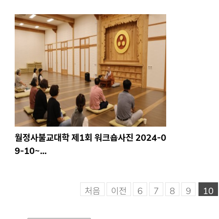
월정사불교대학 제1회 워크숍사진 2024-0
9-10~…
처음
이전
6
7
8
9
10