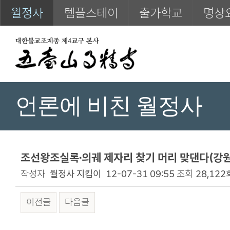
월정사
템플스테이
출가학교
명상
언론에 비친 월정사
조선왕조실록·의궤 제자리 찾기 머리 맞댄다(강원일
작성자
월정사 지킴이
12-07-31 09:55
조회
28,122
이전글
다음글