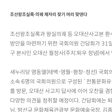
본문
조선왕조실록·의궤 제자리 찾기 머리 맞댄다
조선왕조실록과 왕실의궤 등 오대산사고본 환
방안을 마련하기 위한 국회의원 간담회가 31일
구 본사인 오대산 월정사(주지:퇴우 정념)에서 
새누리당 염동열(태백-영월-평창-정선) 국회
소속 6명의 국회의원으로 구성된 `전통문화유
를 방문, 오대산 사고지 답사에 이어 오찬을 
다양한 의견을 청취할 예정이다. 간담회에는 
님, 방선규 문화체육관광부 문화예술국장, 김