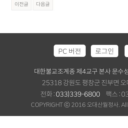
이전글
다음글
PC 버전
로그인
대한불교조계종 제4교구 본사 문수
25318 강원도 평창군 진부면 오
전화 :
033)339-6800
팩스 : 03
COPYRIGHT ⓒ 2016 오대산월정사. All R