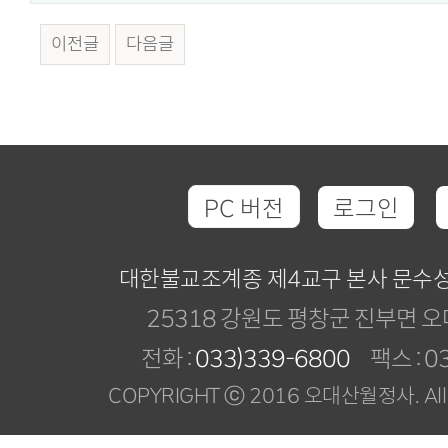
이전글
다음글
PC 버전
로그인
대한불교조계종 제4교구 본사 문수
25318 강원도 평창군 진부면 오
전화 :
033)339-6800
팩스 : 03
COPYRIGHT ⓒ 2016 오대산월정사. All R