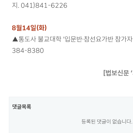
지. 041)841-6226
8월14일(화)
▲통도사 불교대학 ‘입문반·참선요가반 참가자 모
384-8380
[법보신문 
댓글목록
등록된 댓글이 없습니다.