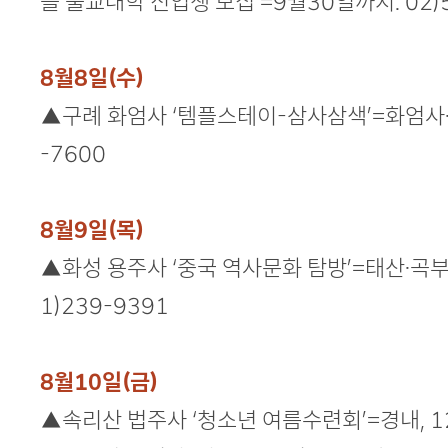
을 불교대학 신입생 모집’=9월30일까지. 02)5
8월8일(수)
▲구례 화엄사 ‘템플스테이-삼사삼색’=화엄사·천
-7600
8월9일(목)
▲화성 용주사 ‘중국 역사문화 탐방’=태산·곡부·
1)239-9391
8월10일(금)
▲속리산 법주사 ‘청소년 여름수련회’=경내, 12