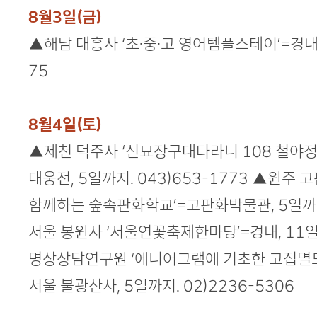
8월3일(금)
▲해남 대흥사 ‘초·중·고 영어템플스테이’=경내, 
75
8월4일(토)
▲제천 덕주사 ‘신묘장구대다라니 108 철야정진
대웅전, 5일까지. 043)653-1773 ▲원주
함께하는 숲속판화학교’=고판화박물관, 5일까지.
서울 봉원사 ‘서울연꽃축제한마당’=경내, 11일까
명상상담연구원 ‘에니어그램에 기초한 고집멸도
서울 불광산사, 5일까지. 02)2236-5306