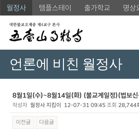
월정사
템플스테이
출가학교
명상
언론에 비친 월정사
8월1일(수)~8월14일(화) (불교계일정)(법보신문
작성자
월정사 지킴이
12-07-31 09:45
조회
28,744
이전글
다음글