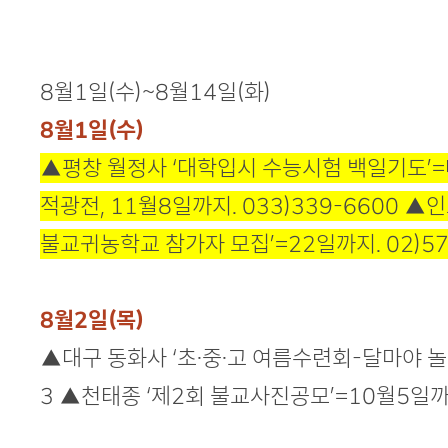
본문
8월1일(수)~8월14일(화)
8월1일(수)
▲평창 월정사 ‘대학입시 수능시험 백일기도’=매
적광전, 11월8일까지. 033)339-6600 
불교귀농학교 참가자 모집’=22일까지. 02)57
8월2일(목)
▲대구 동화사 ‘초·중·고 여름수련회-달마야 놀자’
3 ▲천태종 ‘제2회 불교사진공모’=10월5일까지