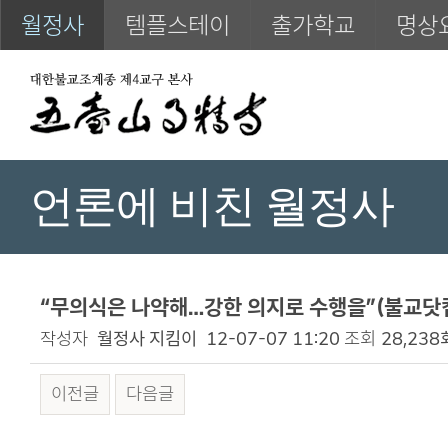
월정사
템플스테이
출가학교
명상
언론에 비친 월정사
“무의식은 나약해…강한 의지로 수행을”(불교닷컴)
작성자
월정사 지킴이
12-07-07 11:20
조회
28,238
이전글
다음글