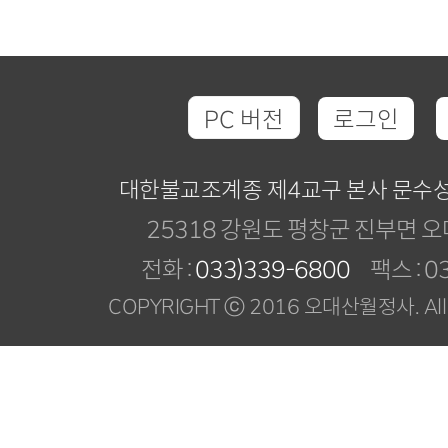
PC 버전
로그인
대한불교조계종 제4교구 본사 문수
25318 강원도 평창군 진부면 오
전화 :
033)339-6800
팩스 : 03
COPYRIGHT ⓒ 2016 오대산월정사. All R