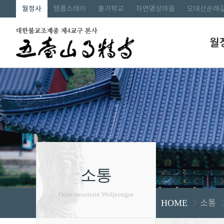
월정사
템플스테이
출가학교
자연명상마을
오대산순례
월
소통
Odae mountain Woljeongsa
소통
HOME