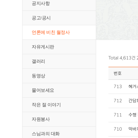
공지사항
공고/공시
언론에 비친 월정사
자유게시판
Total 4,613건
갤러리
번호
동영상
713
혜거스
물어보세요
712
간담회
작은 절 이야기
711
수행 
자원봉사
710
막바지
스님과의 대화