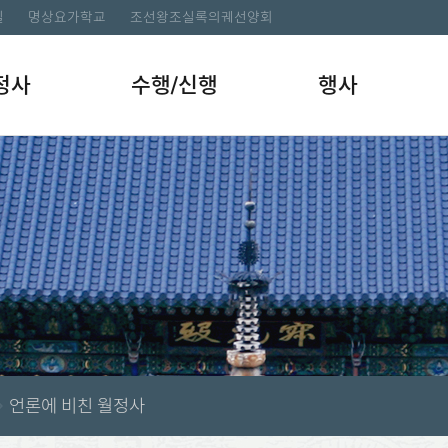
길
명상요가학교
조선왕조실록의궤선양회
정사
수행/신행
행사
언론에 비친 월정사