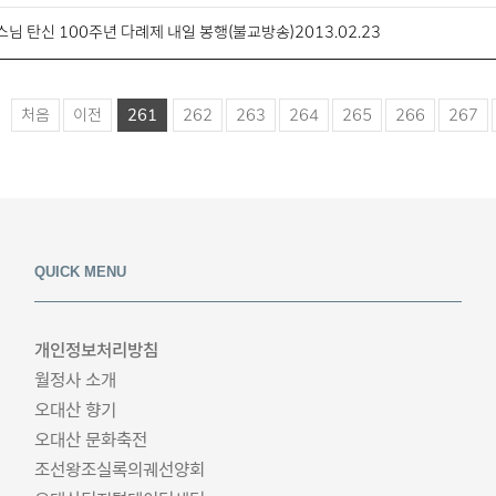
님 탄신 100주년 다례제 내일 봉행(불교방송)2013.02.23
처음
이전
261
262
263
264
265
266
267
QUICK MENU
개인정보처리방침
월정사 소개
오대산 향기
오대산 문화축전
조선왕조실록의궤선양회