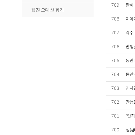
709
탄허 
웹진 오대산 향기
708
이야기
707
각수 
706
만행길
705
동안거
704
동안거
703
인사말
702
만행길
701
“탄허
700
정(靜