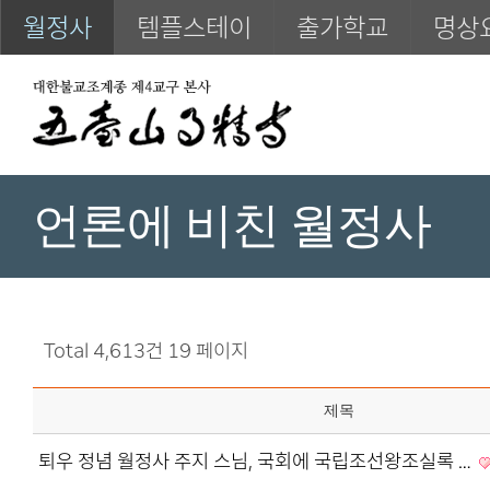
월정사
템플스테이
출가학교
명상
언론에 비친 월정사
Total 4,613건
19 페이지
제목
퇴우 정념 월정사 주지 스님, 국회에 국립조선왕조실록 …