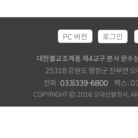
PC 버전
로그인
대한불교조계종 제4교구 본사 문수
25318 강원도 평창군 진부면 오
전화 :
033)339-6800
팩스 : 03
COPYRIGHT ⓒ 2016 오대산월정사. All R