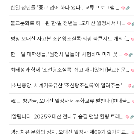
한일 청년들 "종교 넘어 하나 됐다"..교류 프로그램 …
불교문화로 하나된 한·일 청년들...오대산 월정사서 나…
평창 오대산 사고본 조선왕조실록·의궤 북콘서트 개최 (…
한ㆍ일 대학생들, '월정사 탑돌이' 체험하며 미래 꽃 …
최태성과 함께 ‘조선왕조실록’ 쉽고 재미있게 (불교신문…
[소년중앙] 세계기록유산 '조선왕조실록'이 알려주는 '…
韓日 청년들, 오대산 월정사서 문화교류 펼친다 (현대불…
[알립니다] 2025오대산 전나무 숲길 맨발 힐링 트레…
명상치유 문화의 성지, 오대산 월정사 제69기 출가학교…