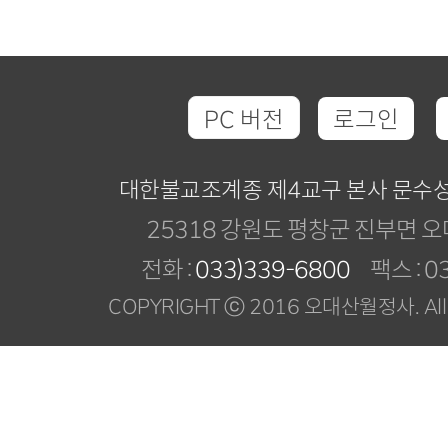
PC 버전
로그인
대한불교조계종 제4교구 본사 문수
25318 강원도 평창군 진부면 오
전화 :
033)339-6800
팩스 : 03
COPYRIGHT ⓒ 2016 오대산월정사. All R