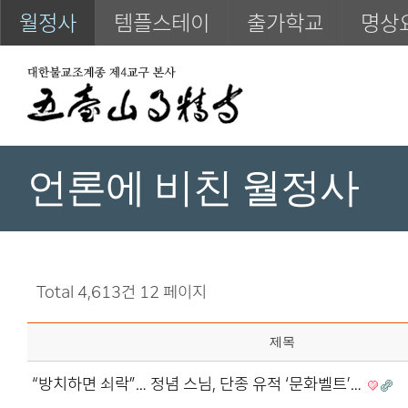
월정사
템플스테이
출가학교
명상
언론에 비친 월정사
Total 4,613건
12 페이지
제목
“방치하면 쇠락”… 정념 스님, 단종 유적 ‘문화벨트’…