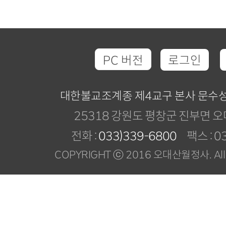
PC 버전
로그인
대한불교조계종 제4교구 본사 문수
25318 강원도 평창군 진부면 오
전화 :
033)339-6800
팩스 : 03
COPYRIGHT ⓒ 2016 오대산월정사. All R