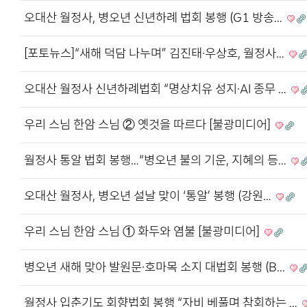
오대산 월정사, 병오년 신년하례 법회 봉행 (G1 방송…
[포토뉴스]“새해 덕담 나누며” 김진태·우상호, 월정사…
오대산 월정사 신년하례법회 “명상치유 성지·AI 종무 …
우리 스님 한암 스님 ② 옛것을 따르다 [불광미디어]
월정사 통알 법회 봉행…“병오년 불의 기운, 지혜의 등…
오대산 월정사, 병오년 설날 맞이 ‘통알’ 봉행 (강원…
우리 스님 한암 스님 ① 화두와 염불 [불광미디어]
병오년 새해 맞아 발원문·호마목 소지 대법회 봉행 (B…
월정사 입춘기도 회향법회 봉행 “자비 베풀며 참회하는 …