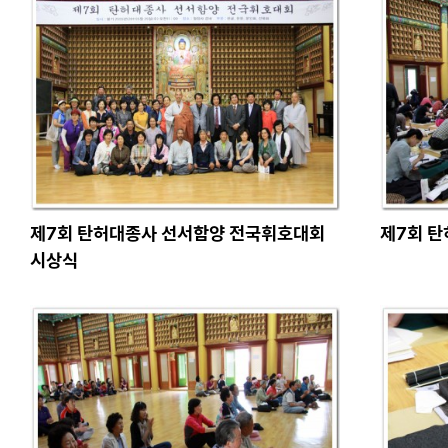
제7회 탄허대종사 선서함양 전국휘호대회
제7회 탄
시상식