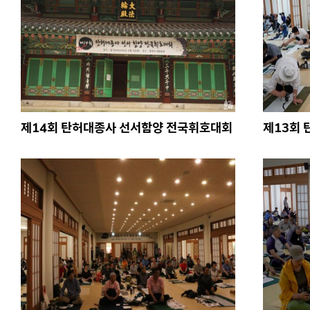
제14회 탄허대종사 선서함양 전국휘호대회
제13회