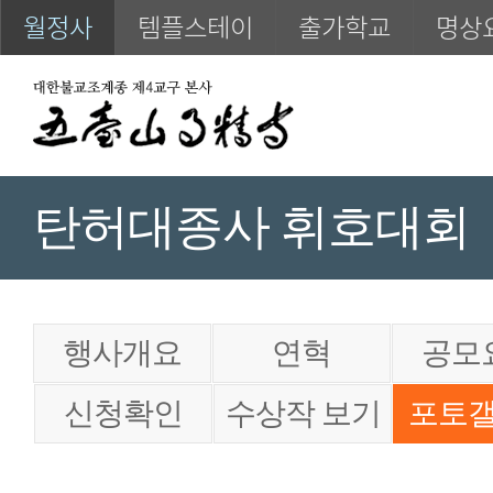
월정사
템플스테이
출가학교
명상
탄허대종사 휘호대회
행사개요
연혁
공모
신청확인
수상작 보기
포토