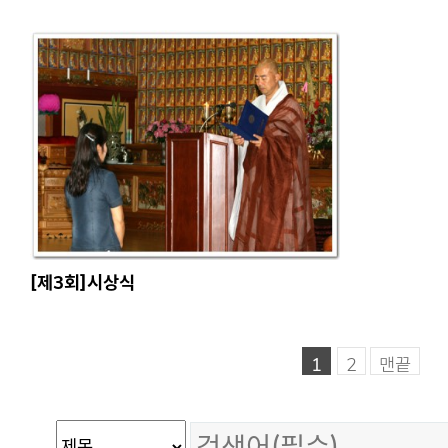
[제3회]시상식
1
2
맨끝