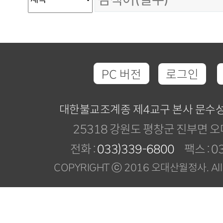
PC 버전
로그인
대한불교조계종 제4교구 본사 문수
25318 강원도 평창군 진부면 오
전화 :
033)339-6800
팩스 : 03
COPYRIGHT ⓒ 2016 오대산월정사. All R