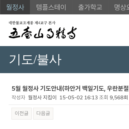
월정사
템플스테이
출가학교
명상
기도/불사
5월 월정사 기도안내(하안거 백일기도, 우란분절
작성자
월정사 지킴이
15-05-02 16:13
조회
9,568회
이전글
다음글