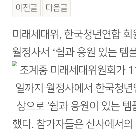
이전글
다음글
본문
미래세대위, 한국청년연합 회
월정사서 ‘쉼과 응원 있는 템