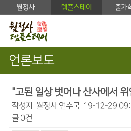
월정사
템플스테이
출가
언론보도
"고된 일상 벗어나 산사에서 위
작성자
월정사 연수국
19-12-29 09
글
0건