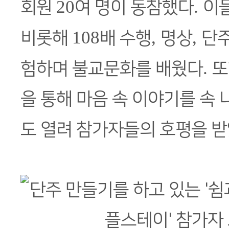
20
.
회원
여 명이 동참했다
이
108
,
,
비롯해
배 수행
명상
단주
.
험하며 불교문화를 배웠다
또
을 통해 마음 속 이야기를 속 
도 열려 참가자들의 호평을 