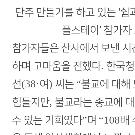
단주 만들기를 하고 있는 '쉼
플스테이' 참가자 
참가자들은 산사에서 보낸 시
.
하며 고마움을 전했다
한국청
(38·
)
“
선
여
씨는
불교에 대해 
,
힘들지만
불교라는 종교에 대
”
“108
수 있는 기회였다
며
배 