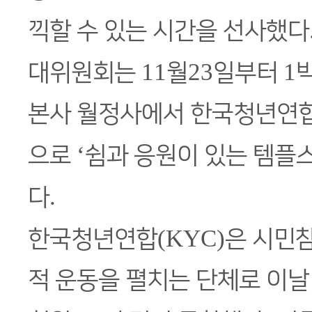
끽할 수 있는 시간을 선사했다
11
23
1
대위원회는
월
일부터
본사 월정사에서 한국청년연합
‘
으로
쉼과 응원이 있는 템플
.
다
(KYC)
한국청년연합
은 시민
적 운동을 펼치는 단체로 이