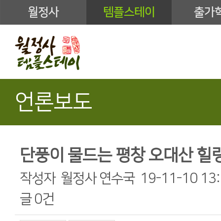
월정사
템플스테이
출가
언론보도
단풍이 물드는 평창 오대산 힐
작성자
월정사 연수국
19-11-10 13
글
0건