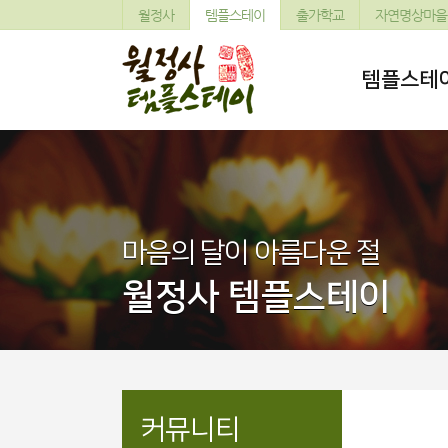
월정사
템플스테이
출가학교
자연명상마을
템플스테
마음의 달이 아름다운 절
월정사 템플스테이
커뮤니티