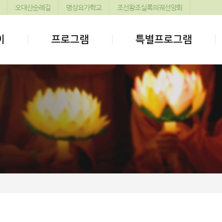
오대산순례길
명상요가학교
조선왕조실록의궤선양회
이
프로그램
특별프로그램