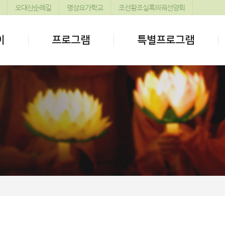
오대산순례길
명상요가학교
조선왕조실록의궤선양회
이
프로그램
특별프로그램