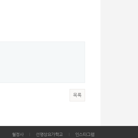
목록
월정사
선명상요가학교
인스타그램