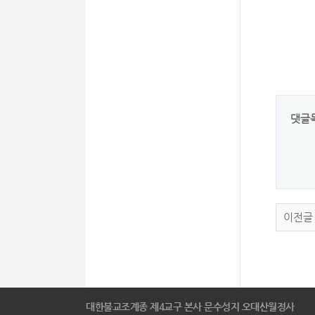
댓글
이전글
대한불교조계종 제4교구 본사 문수성지 오대산월정사