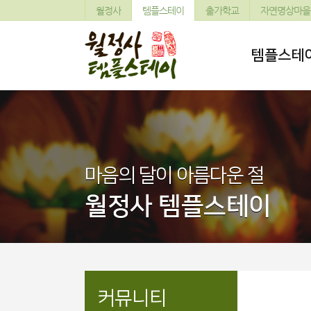
월정사
템플스테이
출가학교
자연명상마을
템플스테
마음의 달이 아름다운 절
월정사 템플스테이
커뮤니티