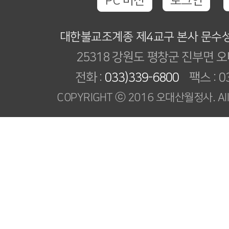
PC 버전
로그인
대한불교조계종 제4교구 본사 문수
25318 강원도 평창군 진부면 오
전화 :
033)339-6800
팩스 : 03
COPYRIGHT ⓒ 2016 오대산월정사. All R