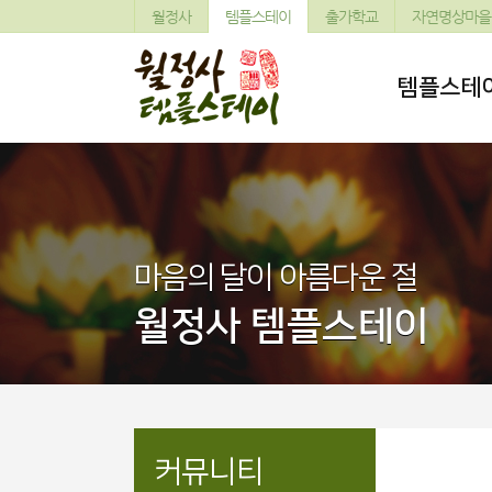
월정사
템플스테이
출가학교
자연명상마을
템플스테
마음의 달이 아름다운 절
월정사 템플스테이
커뮤니티