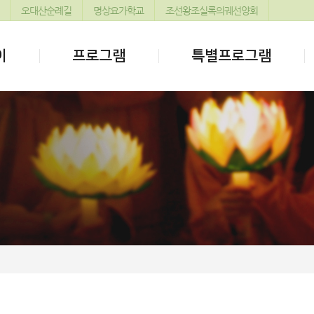
오대산순례길
명상요가학교
조선왕조실록의궤선양회
이
프로그램
특별프로그램