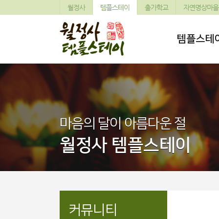
월정사
템플스테이
출가학교
자연명상마을
템플스테
마음의 달이 아름다운 절
월정사 템플스테이
커뮤니티