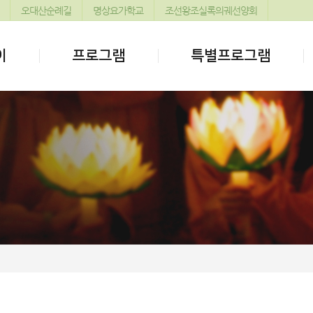
오대산순례길
명상요가학교
조선왕조실록의궤선양회
이
프로그램
특별프로그램