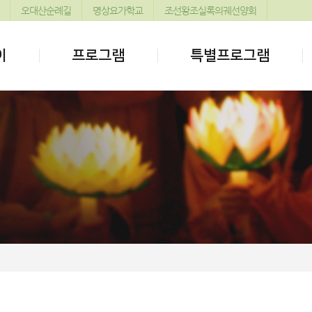
오대산순례길
명상요가학교
조선왕조실록의궤선양회
이
프로그램
특별프로그램