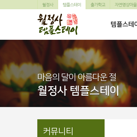
월정사
템플스테이
출가학교
자연명상마을
템플스테
마음의 달이 아름다운 절
월정사 템플스테이
커뮤니티